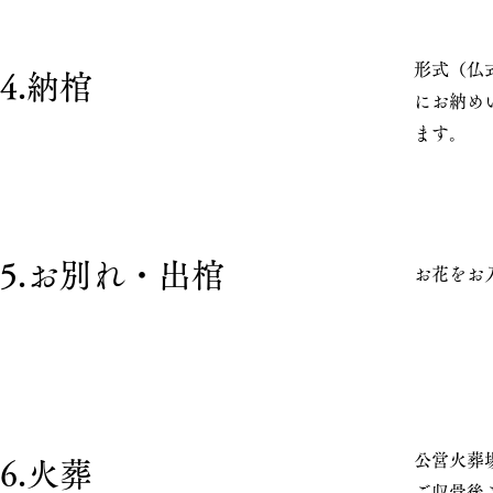
形式（仏
4.納棺
にお納め
ます。
​5.お別れ・出棺
お花をお
公営火葬
6.火葬
ご収骨後