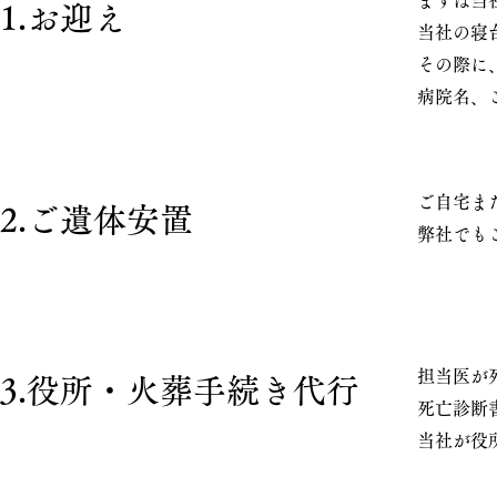
まずは当
1.お迎え
当社の寝
その際に
病院名、
ご自宅ま
2.ご遺体安置
弊社でも
担当医が
3.役所・火葬手続き代行
死亡診断
当社が役