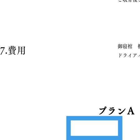
御寝棺 
7.費用
ドライア
プランＡ